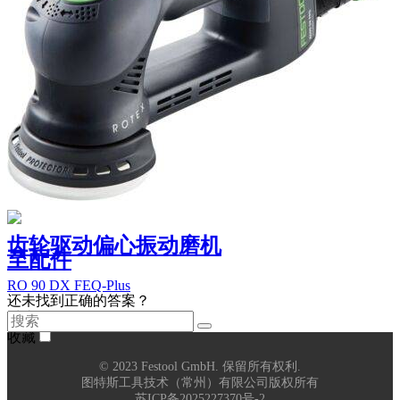
齿轮驱动偏心振动磨机
至配件
RO 90 DX FEQ-Plus
还未找到正确的答案？
对比
收藏
© 2023 Festool GmbH. 保留所有权利.
图特斯工具技术（常州）有限公司版权所有
苏ICP备2025227370号-2