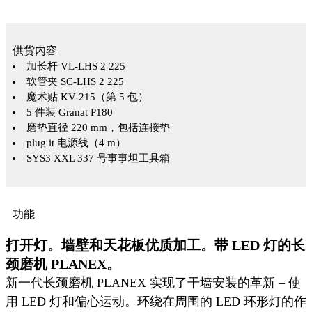
供货内容
加长杆 VL-LHS 2 225
软管夹 SC-LHS 2 225
魔术贴 KV-215（第 5 包）
5 件装 Granat P180
磨垫直径 220 mm，包括连接垫
plug it 电源线（4 m）
SYS3 XXL 337 号事事坦工具箱
功能
打开灯。墙壁和天花板优质加工。带 LED 灯的长
颈磨机 PLANEX。
新一代长颈磨机 PLANEX 实现了干墙安装的革新 – 使
用 LED 灯和偏心运动。环绕在周围的 LED 环形灯的作