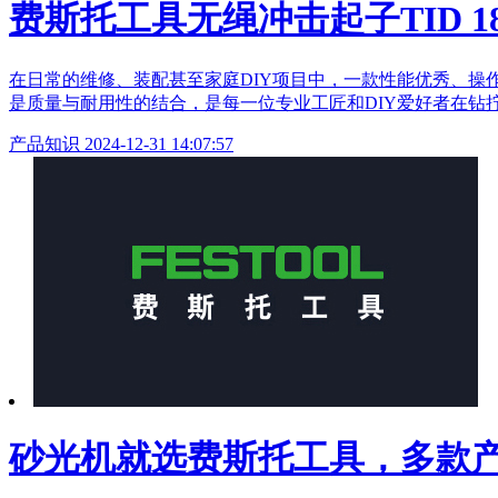
费斯托工具无绳冲击起子TID 
在日常的维修、装配甚至家庭DIY项目中，一款性能优秀、操
是质量与耐用性的结合，是每一位专业工匠和DIY爱好者在钻
产品知识
2024-12-31 14:07:57
砂光机就选费斯托工具，多款