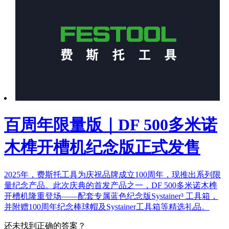
百周年限量版｜DF 500多米诺
木榫开槽机纪念版正式发售
2025年，费斯托工具为庆祝品牌成立100周年，现推出系列限
量纪念产品。此次庆典的首发产品之一，DF 500多米诺木榫
开槽机隆重登场——配套专属蓝色纪念版Systainer³ 工具箱，
并附赠100周年纪念棒球帽及Systainer工具箱等精选礼品。
还未找到正确的答案？