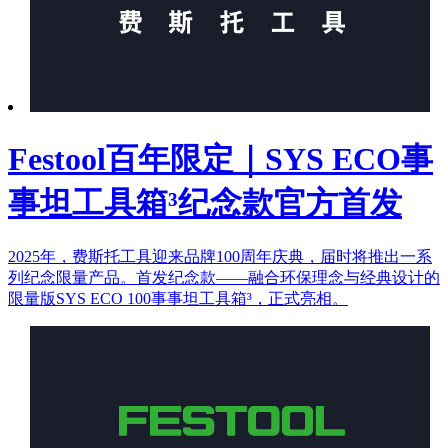
Festool百年限定｜SYS ECO事
事坦工具箱³纪念款官方首发
2025年，费斯托工具迎来品牌100周年庆典，届时将推出一系
列纪念限量产品。首发纪念款——融合环保理念与经典设计的
限量版SYS ECO 100事事坦工具箱³，正式亮相。