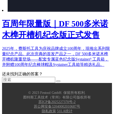
百周年限量版｜DF 500多米诺
木榫开槽机纪念版正式发售
2025年，费斯托工具为庆祝品牌成立100周年，现推出系列限
量纪念产品。此次庆典的首发产品之一，DF 500多米诺木榫
开槽机隆重登场——配套专属蓝色纪念版Systainer³ 工具箱，
并附赠100周年纪念棒球帽及Systainer工具箱等精选礼品。
还未找到正确的答案？
© 2023 Festool GmbH. 保留所有权利.
图特斯工具技术（常州）有限公司版权所有
苏ICP备2025227370号-2
苏公网安备32040002010687号
隐私政策
51LA统计