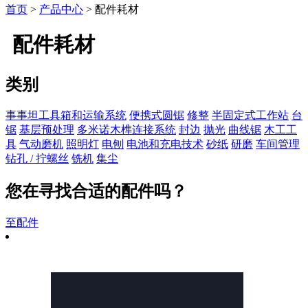
首页
>
产品中心
> 配件耗材
配件耗材
类别
事事坦工具箱和运输系统
便携式圆锯
修整
半固定式工作站
台
锯
基层预处理
多米诺木榫连接系统
封边
抛光
曲线锯
木工工
具
气动磨机
照明灯
电刨
电池和充电技术
砂纸
研磨
车间管理
钻孔 / 拧螺丝
铣机
集尘
您在寻找合适的配件吗？
至配件