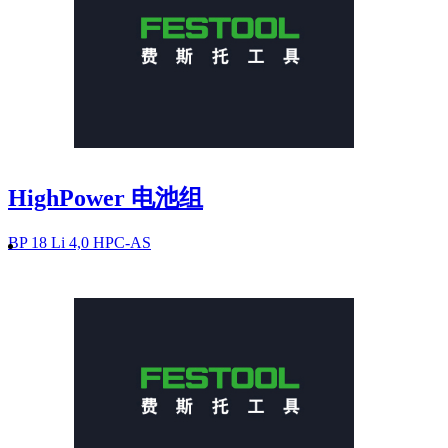
HighPower 电池组
BP 18 Li 4,0 HPC-AS